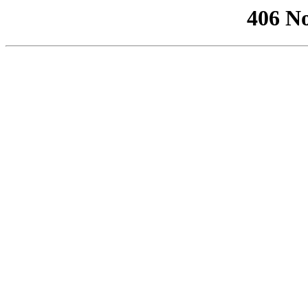
406 No