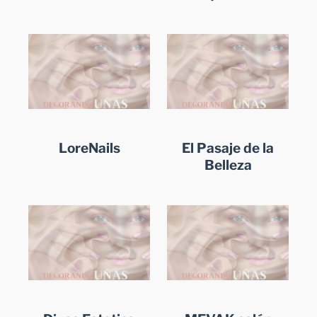
LoreNails
El Pasaje de la
Belleza