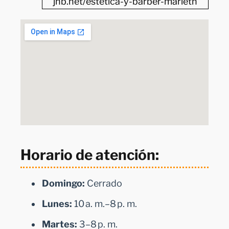
jhb.net/estetica-y-barber-marleth
Horario de atención:
Domingo:
Cerrado
Lunes:
10 a. m.–8 p. m.
Martes:
3–8 p. m.