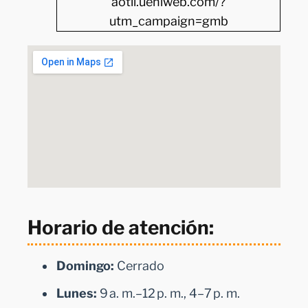
aotli.ueniweb.com/?
utm_campaign=gmb
Horario de atención:
Domingo:
Cerrado
Lunes:
9 a. m.–12 p. m., 4–7 p. m.