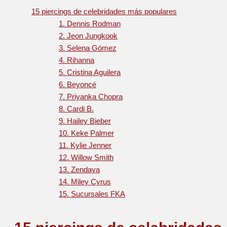
15 piercings de celebridades más populares
1. Dennis Rodman
2. Jeon Jungkook
3. Selena Gómez
4. Rihanna
5. Cristina Aguilera
6. Beyoncé
7. Priyanka Chopra
8. Cardi B.
9. Hailey Bieber
10. Keke Palmer
11. Kylie Jenner
12. Willow Smith
13. Zendaya
14. Miley Cyrus
15. Sucursales FKA